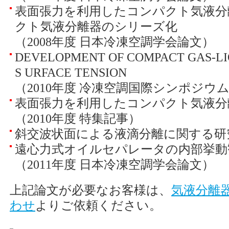
表面張力を利用したコンパクト気液分
クト気液分離器のシリーズ化
（2008年度 日本冷凍空調学会論文）
DEVELOPMENT OF COMPACT GAS-LI
S URFACE TENSION
（2010年度 冷凍空調国際シンポジウ
表面張力を利用したコンパクト気液分
（2010年度 特集記事）
斜交波状面による液滴分離に関する研
遠心力式オイルセパレータの内部挙動
（2011年度 日本冷凍空調学会論文）
上記論文が必要なお客様は、
気液分離
わせ
よりご依頼ください。