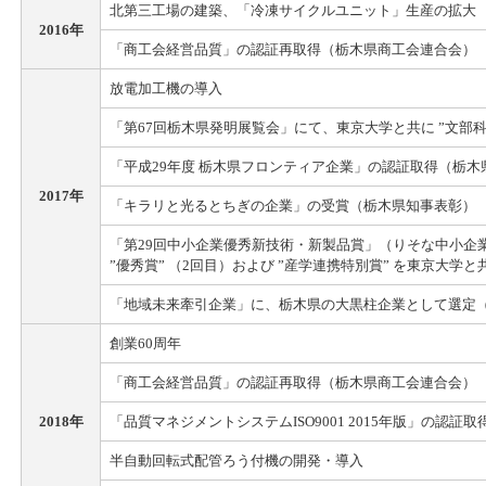
北第三工場の建築、「冷凍サイクルユニット」生産の拡大
2016年
「商工会経営品質」の認証再取得（栃木県商工会連合会）
放電加工機の導入
「第67回栃木県発明展覧会」にて、東京大学と共に ”文部科
「平成29年度 栃木県フロンティア企業」の認証取得（栃
2017年
「キラリと光るとちぎの企業」の受賞（栃木県知事表彰）
「第29回中小企業優秀新技術・新製品賞」（りそな中小企
”優秀賞” （2回目）および ”産学連携特別賞” を東京大学と
「地域未来牽引企業」に、栃木県の大黒柱企業として選定
創業60周年
「商工会経営品質」の認証再取得（栃木県商工会連合会）
2018年
「品質マネジメントシステムISO9001 2015年版」の認証取得
半自動回転式配管ろう付機の開発・導入