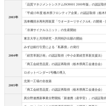
「品質マネジメントシステムISO9001 2000年版」の認証取得
「平成15年度 栃木県フロンティア企業」の認証取得（栃
2003年
洗車機排水再利用装置「ウオーターリサイクルⅡ」の開発・
「冷凍サイクルユニット」の生産開始
東京大学と共同研究・共同特許出願の開始
みずほ銀行引受による「私募債」の発行
2004年
「経営革新計画」の認証取得（中小企業経営革新支援法）
「商工会経営品質」の認証再取得（栃木県商工会連合会）
ロボットベンダー1号機の導入
北第一工場の全改築
2005年
「商工会経営品質」の認証再取得（栃木県商工会連合会）
異分野連携新事業分野開拓「新連携（産学官）」の認証取