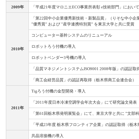
2009年
「平成21年度マロニエECO事業所表彰 e技術部門」において 
「第22回中小企業優秀新技術・新製品賞」（りそな中小企
”優秀賞” および ”産学連携特別賞” を東京大学と共に受賞
コンピューター基幹システムのリニューアル
ロボットろう付機の導入
2010年
ロボットベンダー3号機の導入
「品質マネジメントシステムISO9001 2008年版」の認証取得
「商工会経営品質」の認証再取得（栃木県商工会連合会）
Tigろう付機の金型開発・導入
「2011年度日本冷凍空調学会年次大会」にて研究論文発表
2011年
「第61回栃木県発明展覧会」にて、東京大学と共に ”文部科
「平成23年度 栃木県フロンティア企業」の認証取得（栃
共晶溶接機の導入