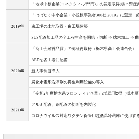
「地域中核企業(コネクタ-ハブ部門)」の認定取得(栃木県産
「はばたく中小企業・小規模事業者300社 2019」に選定（
2019年
東工場の土地取得・東工場建築
SUS配管加工品の全工程生産を開始（切断 ⇒ 端末加工 ⇒ 曲
「商工会経営品質」の認証再取得（栃木県商工会連合会）
AEDを各工場に配備
2020年
新人事制度導入
炭化水素系洗浄剤の再生利用設備の導入
「令和2年度栃木県フロンティア企業」の認証取得（栃木県
アルミ配管、銅配管の切断を内製化
2021年
コロナウイルス対応ワクチン保管用超低温冷蔵庫に使用す