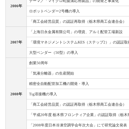
テーマ／「マイクロ蛇腹溝応用製品」の開発と事業化
2006年
ロボットベンダー2号機の導入
「商工会経営品質」の認証再取得（栃木県商工会連合会）
「上海日永金属有限公司」の増資、アルミ配管工場新設
2007年
「環境マネジメントシステムKES（ステップ2）」の認証取
大型ベンダー（50型）の導入
創業50周年
「気液分離器」の生産開始
精密全自動配管加工機の開発・導入
2008年
Tig溶接機の導入
「商工会経営品質」の認証再取得（栃木県商工会連合会）
「平成20年度 栃木県フロンティア企業」の認証取得（栃
「2008年度日本冷凍空調学会年次大会」にて研究論文発表